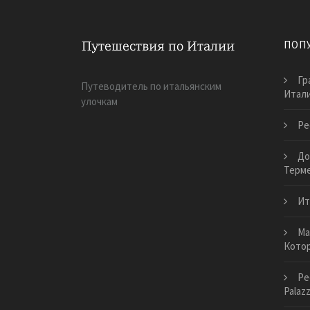
ПОП
Гр
Путеводитель по итальянским
Итал
улочкам
Ре
До
Терме
Ит
Ма
Кото
Ре
Palaz