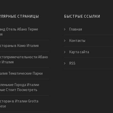
УЛЯРНЫЕ СТРАНИЦЫ
БЫСТРЫЕ ССЫЛКИ
анд Отель Абано Терме
Главная
ия
Контакты
стораны в Комо Италия
Карта сайта
стопримечательности Абано
 Италия
RSS
алия Тематические Парки
ленькие Города Италии
рые Стоит Посмотреть
сторан в Италии Grotta
zese