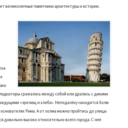
еет великолепные памятники архитектуры и истории.
гое
ое
ако
гладиаторы сражались между собой или дрались с дикими
жаждущими «зрелищ и хлеба». Неподалёку находится Холм
 основателях Рима. А от холма можно пройтись до улицы
ится довольно высоко относительно всего города. С неё