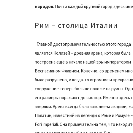
народов
. Почти каждый крупный город здесь им
Рим – столица Италии
. Главной достопримечательностью этого города
является Колизей – древняя арена, которая была
построена ещё в начале нашей эры императором
Веспасианом Флавием. Конечно, со временем мно
было разрушено, и когда-то огромное и прекрасн
сооружение теперь больше похоже на руины. Одн
его размеры поражают до сих пор. Именно здесь 
зверями. Арена всегда была заполнена людьми, 
Палатин, известный из легенды о Рэме и Ромуле –
Fori imperiali. Она примечательна тем, что наход