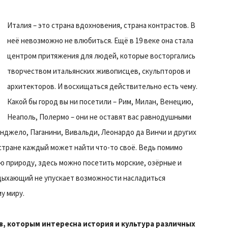
Италия – это страна вдохновения, страна контрастов. В
неё невозможно не влюбиться. Ещё в 19 веке она стала
центром притяжения для людей, которые восторгались
творчеством итальянских живописцев, скульпторов и
архитекторов. И восхищаться действительно есть чему.
Какой бы город вы ни посетили – Рим, Милан, Венецию,
Неаполь, Полермо – они не оставят вас равнодушными
анджело, Паганини, Вивальди, Леонардо да Винчи и других
 стране каждый может найти что-то своё. Ведь помимо
ю природу, здесь можно посетить морские, озёрные и
тдыхающий не упускает возможности насладиться
у миру.
в, которым интересна история и культура различных