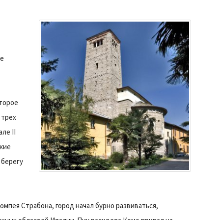
ие
оторое
 трех
ле II
ские
 берегу
 Помпея Страбона, город начал бурно развиваться,