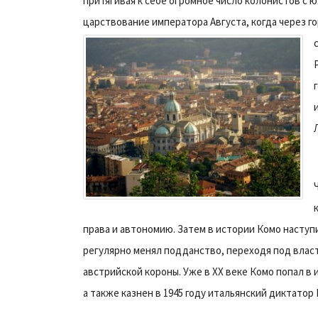
притягивая к себе огромное число колонистов с 
царствование императора Августа, когда через г
права и автономию. Затем в истории Комо наступ
регулярно менял подданство, переходя под власть
австрийской короны. Уже в ХХ веке Комо попал в и
а также казнен в 1945 году итальянский диктатор