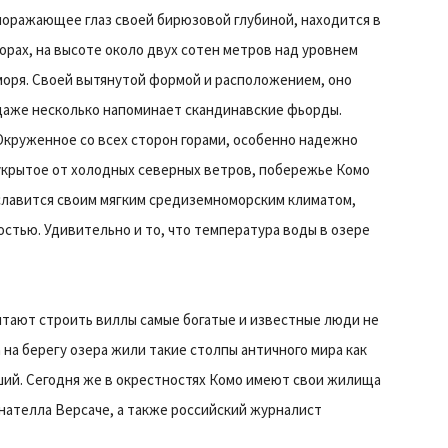
поражающее глаз своей бирюзовой глубиной, находится в
горах, на высоте около двух сотен метров над уровнем
моря. Своей вытянутой формой и расположением, оно
даже несколько напоминает скандинавские фьорды.
Окруженное со всех сторон горами, особенно надежно
укрытое от холодных северных ветров, побережье Комо
славится своим мягким средиземноморским климатом,
стью. Удивительно и то, что температура воды в озере
итают строить виллы самые богатые и известные люди не
а на берегу озера жили такие столпы античного мира как
ший. Сегодня же в окрестностях Комо имеют свои жилища
ателла Версаче, а также российский журналист