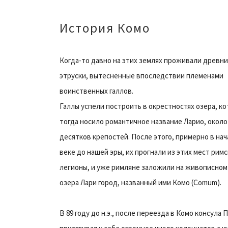
История Комо
Когда-то давно на этих землях проживали древн
этруски, вытесненные впоследствии племенами
воинственных галлов.
Галлы успели построить в окрестностях озера, к
тогда носило романтичное название Ларио, около
десятков крепостей. После этого, примерно в нача
веке до нашей эры, их прогнали из этих мест рим
легионы, и уже римляне заложили на живописном
озера Лари город, названный ими Комо (Comum).
В 89 году до н.э., после переезда в Комо консула