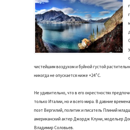
чистейшим воздухом и буйной густой растительно
никогда не опускается ниже +24˚С.
Не удивительно, что в его окрестностях предпоч
только Италии, но и всего мира. В давние времен
поэт Вергилий, политик и писатель Плиний млад
американский актер Джордж Клуни, модельер Дон
Владимир Соловьев.