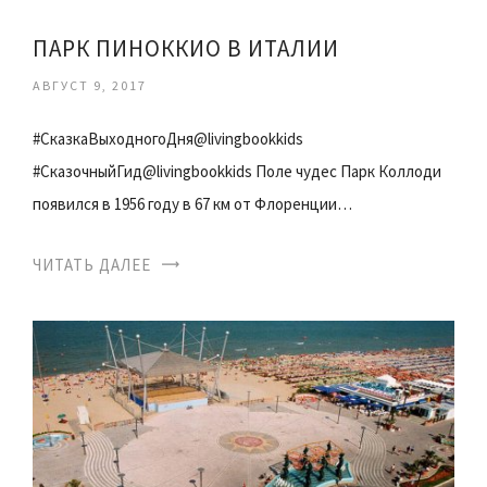
ПАРК ПИНОККИО В ИТАЛИИ
АВГУСТ 9, 2017
#СказкаВыходногоДня@livingbookkids
#СказочныйГид@livingbookkids Поле чудес Парк Коллоди
появился в 1956 году в 67 км от Флоренции…
ЧИТАТЬ ДАЛЕЕ