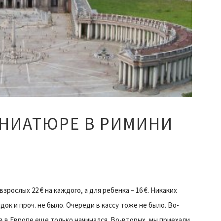
ИНИАТЮРЕ В РИМИНИ
взрослых 22 € на каждого, а для ребенка – 16 €. Никаких
ок и проч. не было. Очереди в кассу тоже не было. Во-
в в Европе еще только начинался. Во-вторых, мы приехали