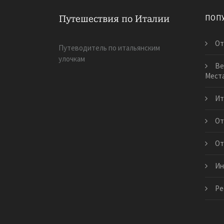
ПОП
От
Путеводитель по итальянским
улочкам
Ве
Мест
Ит
От
От
Ин
Ре