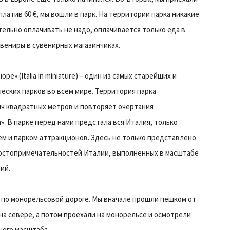
платив 60 €, мы вошли в парк. На территории парка никакие
ельно оплачивать не надо, оплачивается только еда в
увениры в сувенирных магазинчиках.
ре» (Italia in miniature) – один из самых старейших и
еских парков во всем мире. Территория парка
яч квадратных метров и повторяет очертания
». В парке перед нами предстала вся Италия, только
ем и парком аттракционов. Здесь не только представлено
достопримечательностей Италии, выполненных в масштабе
ий.
по монорельсовой дороге. Мы вначале прошли пешком от
на севере, а потом проехали на монорельсе и осмотрели
ного масштаба.