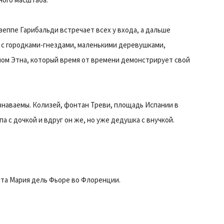
зеппе Гарибальди встречает всех у входа, а дальше
 с городками-гнездами, маленькими деревушками,
ом Этна, который время от времени демонстрирует свой
знаваемы. Колизей, фонтан Треви, площадь Испании в
 с дочкой и вдруг он же, но уже дедушка с внучкой.
анта Мария дель Фьоре во Флоренции.