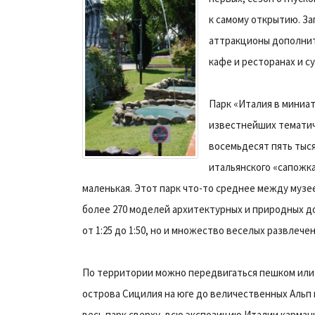
к самому открытию. За
аттракционы дополнит
кафе и ресторанах и с
Парк «Италия в миниатю
известнейших тематич
восемьдесят пять тыс
итальянского «сапожка
маленькая. Этот парк что-то среднее между музе
более 270 моделей архитектурных и природных 
от 1:25 до 1:50, но и множество веселых развлечен
По территории можно передвигаться пешком или 
острова Сицилия на юге до величественных Альп 
весь парк сверху, всю экспозицию Италии карман