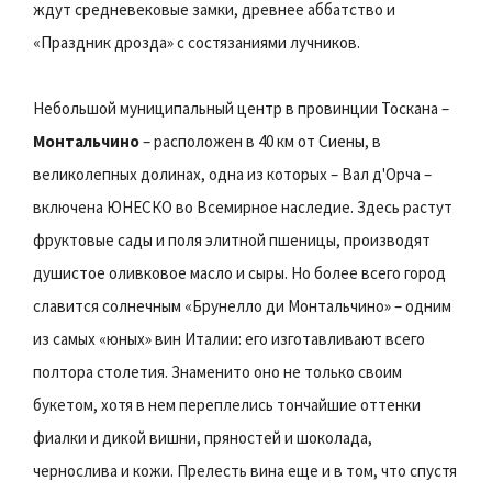
ждут средневековые замки, древнее аббатство и
«Праздник дрозда» с состязаниями лучников.
Небольшой муниципальный центр в провинции Тоскана –
Монтальчино
– расположен в 40 км от Сиены, в
великолепных долинах, одна из которых – Вал д'Oрча –
включена ЮНЕСКО во Всемирное наследие. Здесь растут
фруктовые сады и поля элитной пшеницы, производят
душистое оливковое масло и сыры. Но более всего город
славится солнечным «Брунелло ди Монтальчино» – одним
из самых «юных» вин Италии: его изготавливают всего
полтора столетия. Знаменито оно не только своим
букетом, хотя в нем переплелись тончайшие оттенки
фиалки и дикой вишни, пряностей и шоколада,
чернослива и кожи. Прелесть вина еще и в том, что спустя