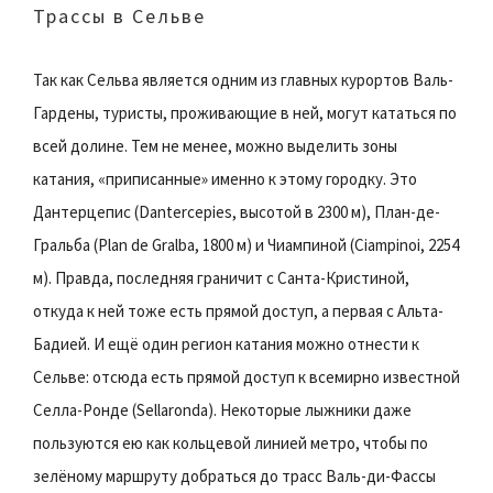
Трассы в Сельве
Так как Сельва является одним из главных курортов Валь-
Гардены, туристы, проживающие в ней, могут кататься по
всей долине. Тем не менее, можно выделить зоны
катания, «приписанные» именно к этому городку. Это
Дантерцепис (Dantercepies, высотой в 2300 м), План-де-
Гральба (Plan de Gralba, 1800 м) и Чиампиной (Ciampinoi, 2254
м). Правда, последняя граничит с Санта-Кристиной,
откуда к ней тоже есть прямой доступ, а первая с Альта-
Бадией. И ещё один регион катания можно отнести к
Сельве: отсюда есть прямой доступ к всемирно известной
Селла-Ронде (Sellaronda). Некоторые лыжники даже
пользуются ею как кольцевой линией метро, чтобы по
зелёному маршруту добраться до трасс Валь-ди-Фассы