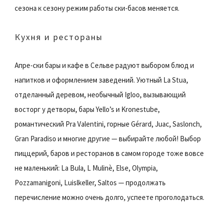
сезона к сезону режим работы ски-басов меняется.
Кухня и рестораны
Апре-ски бары и кафе в Сельве радуют выбором блюд и
напитков и оформлением заведений. Уютный La Stua,
отделанный деревом, необычный Igloo, вызывающий
восторг у детворы, бары Yello’s и Kronestube,
романтический Pra Valentini, горные Gérard, Juac, Saslonch,
Gran Paradiso и многие другие — выбирайте любой! Выбор
пиццерий, баров и ресторанов в самом городе тоже вовсе
не маленький: La Bula, L Mulinè, Else, Olympia,
Pozzamanigoni, Luislkeller, Saltos — продолжать
перечисление можно очень долго, успеете проголодаться.