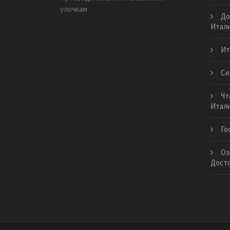
улочкам
До
Итали
Ит
Се
Чт
Итал
Го
Оз
Дост