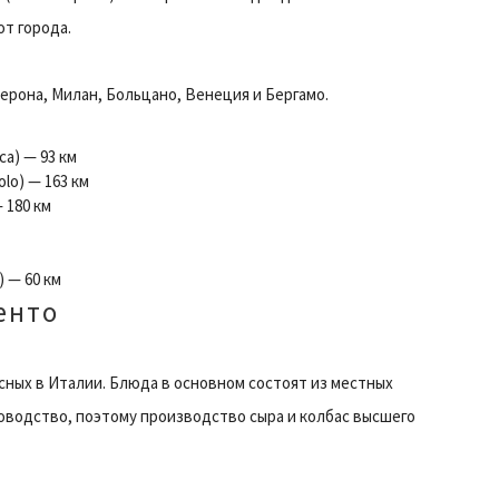
от города.
рона, Милан, Больцано, Венеция и Бергамо.
ca) — 93 км
lo) — 163 км
 180 км
) — 60 км
енто
усных в Италии. Блюда в основном состоят из местных
оводство, поэтому производство сыра и колбас высшего