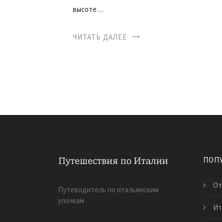
высоте…
ЧИТАТЬ ДАЛЕЕ
ПОП
От
Путеводитель по итальянским
улочкам
Ит