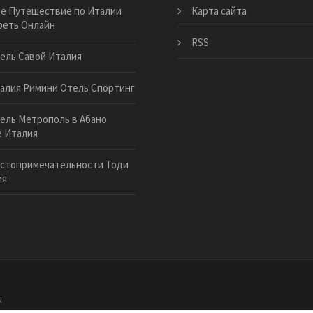
е Путешествие по Италии
Карта сайта
реть Онлайн
RSS
ель Савой Италия
алия Римини Отель Спортинг
ель Метрополь в Абано
 Италия
стопримечательности Тоди
ия
u