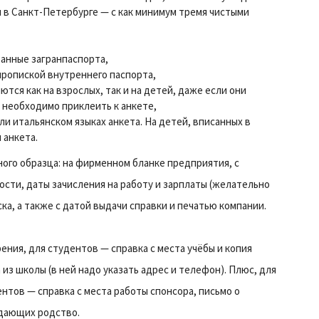
я в Санкт-Петербурге — с как минимум тремя чистыми
анные загранпаспорта,
пропиской внутреннего паспорта,
тся как на взрослых, так и на детей, даже если они
 необходимо приклеить к анкете,
ли итальянском языках анкета. На детей, вписанных в
 анкета.
ного образца: на фирменном бланке предприятия, с
сти, даты зачисления на работу и зарплаты (желательно
ска, а также с датой выдачи справки и печатью компании.
ния, для студентов — справка с места учёбы и копия
из школы (в ней надо указать адрес и телефон). Плюс, для
тов — справка с места работы спонсора, письмо о
дающих родство.