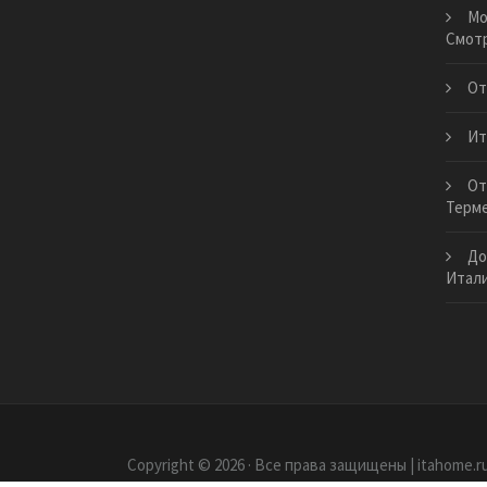
Мо
Смот
От
Ит
От
Терме
До
Итал
Copyright © 2026 · Все права защищены | itahome.r