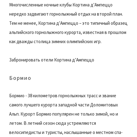
Многочисленные ночные клубы Кортина д’Ампеццо
нередко задвигают горнолыжный отдых на второй план.
Тем не менее, Кортина д’Ампеццо – это типичный образец
альпийского горнолыжного курорта, известная в прошлом
как дважды столица зимних олимпийских игр.
Забронировать отели Кортина д’Ампеццо
Бормио
Бормио - 38 километров горнолыжных трасс и звание
самого лучшего курорта западной части Доломитовых
Альп. Курорт Бормио популярен не только зимой, но и
летом. В летний сезон сюда устремляются
велосипедисты и туристы, наслышанные о местном спа-