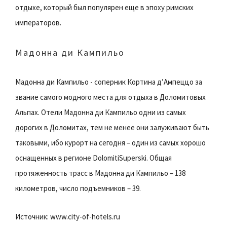
отдыхе, который был популярен еще в эпоху римских
императоров.
Мадонна ди Кампильо
Мадонна ди Кампильо - соперник Кортина д’Ампеццо за
звание самого модного места для отдыха в Доломитовых
Альпах. Отели Мадонна ди Кампильо одни из самых
дорогих в Доломитах, тем не менее они залуживают быть
таковыми, ибо курорт на сегодня – один из самых хорошо
оснащенных в регионе DolomitiSuperski. Общая
протяженность трасс в Мадонна ди Кампильо – 138
километров, число подъемников – 39.
Источник: www.city-of-hotels.ru