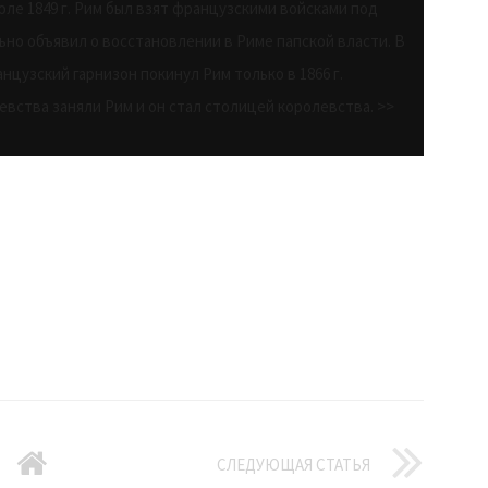
юле 1849 г. Рим был взят французскими войсками под
ьно объявил о восстановлении в Риме папской власти. В
анцузский гарнизон покинул Рим только в 1866 г.
левства заняли Рим и он стал столицей королевства. >>
СЛЕДУЮЩАЯ СТАТЬЯ