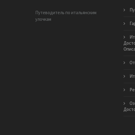
Пу
Путеводитель по итальянским
улочкам
Га
Ит
Досто
Опис
От
Ит
Ре
Оз
Дост