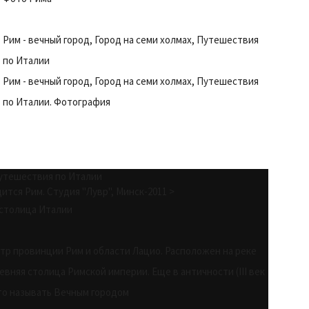
Рим - вечный город, Город на семи холмах, Путешествия
по Италии
Рим - вечный город, Город на семи холмах, Путешествия
по Италии. Фотография
утешествия по Италии
дится Рим. Студия "Лувр", Минск-2011 >
столица Италии
р провинции Рим и области Лацио. Расположен на реке
евняя столица Римской империи. Еще в античности (III век
асто называть Вечным городом