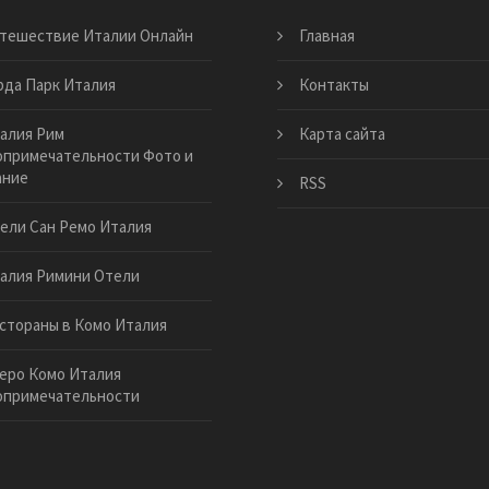
тешествие Италии Онлайн
Главная
рда Парк Италия
Контакты
алия Рим
Карта сайта
примечательности Фото и
ание
RSS
ели Сан Ремо Италия
алия Римини Отели
стораны в Комо Италия
еро Комо Италия
опримечательности