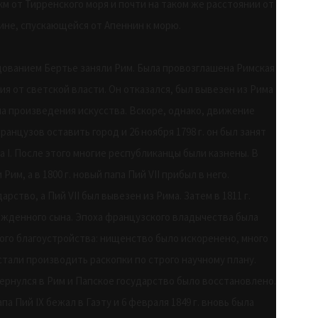
 км от Тирренского моря и почти на таком же расстоянии от
лине, спускающейся от Апеннин к морю.
ндованием Бертье заняли Рим. Была провозглашена Римская
ия от светской власти. Он отказался, был вывезен из Рима
ма произведения искусства. Вскоре, однако, движение
анцузов оставить город и 26 ноября 1798 г. он был занят
 I. После этого многие республиканцы были казнены. В
им, а в 1800 г. новый папа Пий VII прибыл в него.
арство, а Пий VII был вывезен из Рима. Затем в 1811 г.
жденного сына. Эпоха французского владычества была
го благоустройства: нищенство было искоренено, много
стали производить раскопки по строго научному плану.
 вернулся в Рим и Папское государство было восстановлено.
па Пий IX бежал в Гаэту и 6 февраля 1849 г. вновь была