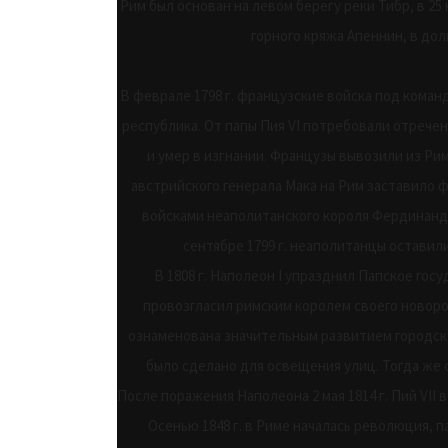
Рим был основан на левом берегу реки Тибр, в 25
горного кряжа Апеннин, в до
В феврале 1798 г. французские войска под кома
республика. От папы Пия VI потребовали отречен
и умер в изгнании. Французы вывозили из Ри
австрийского генерала Мака на Рим заставило фр
войсками неаполитанского короля Фердинанда
сентябре 1799 г. неаполитанцы оставили Р
В 1808 г. Наполеон I упразднил Папское госуд
провозгласил римским королем своего новоро
ознаменована значительным развитием городско
было сделано для освещения улиц. Тогда же 
После поражения Наполеона 2 мая 1814 г. Пий VII
Осенью 1848 г. в Риме началась революция, па