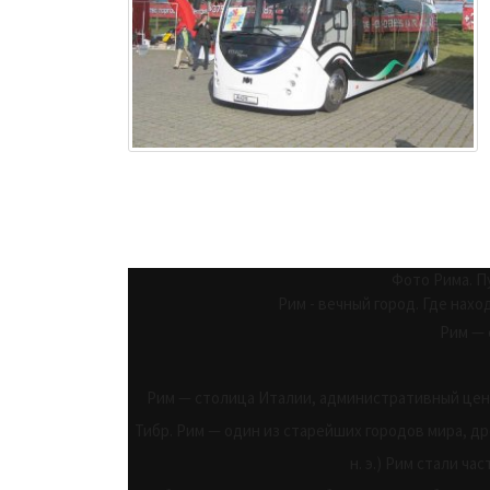
Фото Рима. П
Рим - вечный город. Где нахо
Рим — 
Рим — столица Италии, административный цент
Тибр. Рим — один из старейших городов мира, др
н. э.) Рим стали ч