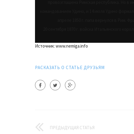
провозглашена Римская республика. Но в и
командованием Удино, и 14 июля Удино формал
апреле 1850 г. папа вернулся в Рим. Фр
20 сентября 1870 г. войска Итальянского коро
Источник: www.nemiga.info
РАСКАЗАТЬ О СТАТЬЕ ДРУЗЬЯМ
ПРЕДЫДУЩАЯ СТАТЬЯ